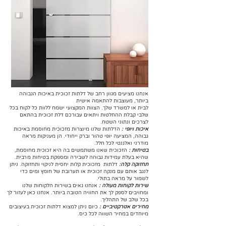
אנחנו מציעים מגוון רחב של דלתות זכוכית באיכות הגבוהה
ביותר, מעוצבות להתאמה אישית
לבית או למשרד שלך. הצוות המקצועי ישמח ללוות כל לקוח בכל
שלבי קבלת ההחלטות ויתאים עבורכם דלת זכוכית בהתאם
לצרכים ונתוני השטח.
איכות ויופי :
הדלתות שלנו מיוצרות מזכוכית מחוסמת באיכות
גבוהה, המציעה יופי טהור וברק ייחודי. הן מעניקות מראה
מודרני ואלגנטי לכל חלל.
בטיחות :
הזכוכית שאנו משתמשים בה היא זכוכית מחוסמת,
שהיא בעלת עמידות גבוהה לשבירה ומספקת בטיחות מרבית.
תחזוקה קלה:
דלתות מזכוכית קלות יחסית לניקוי ותחזוקה. ניתן
לנגב אותם עם מנקה זכוכית או תערובת של חומץ ומים כדי
לשמור על מראה בתולי.
שירות לקוחות מעולה :
אנחנו גאים בשירות הלקוחות שלנו
ומחויבים לספק לך את החוויה הטובה ביותר. אנחנו כאן לעזור לך
בכל שלב של התהליך.
מחירים אטרקטיביים :
כיום ניתן למצוא דלתות זכוכית בעיצובים
מיוחדים במחיר השווה לכל כיס.