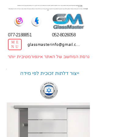
מפעל זכוכית
:מראות,מקלחונים,קלפות למטבח,חיפוי זכוכית למטבח,חיסום,דלתות זכוכית,התזת חול,חריטה וחיתוך בלייזר,מחיצות אופן ספייס זכוכית,תמונות
מודולריות
מתן שירות
: בנצרת עילית,בעפולה,במגדל העמק,בחיפה,בקריות,בקרית אתא,בקרית ים,בקרית ביאליק,בחדרה,בכרמיאל,בנהריה,בנתניה,בנוף הגליל,בנשר,בטבריה,בטירת כרמל,ביקנעם,באזור
צפון
077-2188851
052-8026058
ME
glassmasterinfo@gmail.com
NU
גרסת המחשב של האתר אינפורמטיבית יותר
ייצור דלתות זכוכית לפי מידה