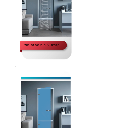
קטלוג ציורים התזת חול