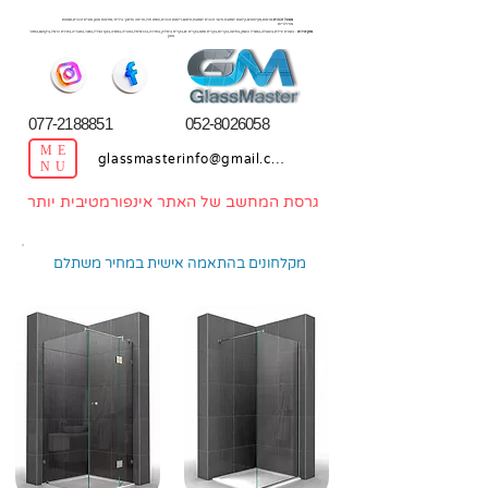
מפעל זכוכית
:מראות,מקלחונים,קלפות למטבח,חיפוי זכוכית למטבח,חיסום,דלתות זכוכית,התזת חול,חריטה וחיתוך בלייזר,מחיצות אופן ספייס זכוכית,תמונות
מודולריות
מתן שירות
: בנצרת עילית,בעפולה,במגדל העמק,בחיפה,בקריות,בקרית אתא,בקרית ים,בקרית ביאליק,בחדרה,בכרמיאל,בנהריה,בנתניה,בנוף הגליל,בנשר,בטבריה,בטירת כרמל,ביקנעם,באזור
צפון
077-2188851
052-8026058
ME
glassmasterinfo@gmail.com
NU
גרסת המחשב של האתר אינפורמטיבית יותר
מקלחונים בהתאמה אישית במחיר משתלם