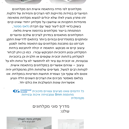
מקלחונים לפי מידה בהתאמה אישית הם מקלחונים
המיוצרים במידות מדוייקות לפי הצרכים והמידות של הלקוח.
זהו פתרון מצוין לאלו שלא יכולים למצוא מקלחת מתאימה
מהמידות התקניות או שחשבו על מקלחון ייחודי שאינו קיים
בשוק.כדאי לכם ליצור קשר עם חברת
גלאס מסטר
,
המתמחה בייצור מקלחונים בהזמנה אישית מלאה.
המקלחונים מותאמים במדויק לצרכים שלכם ומיוצרים
ומותקנים בסטנדרטים גבוהים ביותר בהתאם לדרישות התקן.
חברתנו גם מתכננת מקלחונים עם התאמה מלאה לסגנון
עיצוב קיים או מבוקש. התאמה זו יכולה להתבטא בחזות
המקלחון ובגוון הזכוכיות המבוקש עבורו. כמו כן ניתן לבחור
למקלחון בלוחות זכוכית שקופים או חלבית וכן בזכוכיות
צבעוניות, או זכוכית עם צִיוּר.לא להתפשר לא על נוחות ולא על
עיצוב – שניהם אפשריים במקלחונים בהתאמה אישית.
לקוחות רבים למשל, מעדיפים שלפחות חלק מהמקלחון יהיה
אטום ולא שקוף וכך נשמרת תחושת הפרטיות במקלחת. אנו
בגלאס מאסטר מבינים את הצרכים השונים הללו ונציע
אפשרויות שונות המשלבות את כולם יחד.
כל הדגמים שאנו מציעים עשויים מזכוכית
מחוסמת 8mm שמבטיחה איכות ובטיחות
מקסימלית
מדריך סוגי מקלחונים
שלנו: