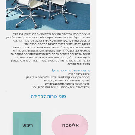
העיצוב היוקרתי של לוחות הזכוכית יוצרים מראה מרשים ונקי לכל חלל.
יותר ויותר בעלי משרדים בוחרים להיעזר בלוח זכוכית, ממנו קל ופשוט למחוק
את התוכן שאותו כותבים. לוח מחיק למשרד הרבה יותר מלוח- הוא כלי
לשיתוף, לתכנון, לזכור, ללמוד, להובלת תהליכים והרבה יותר​!
לוחות זכוכית המוצעים שלנו מביאים איתם איכות ברמה גבוהה והתאמה
מלאה על הצרכים.כל לוח עשוי מזכוכית מחוסמת.זכוכית מחוסמת היא
זכוכית עמידה יותר מזכוכיות אחרות והיא עמידה ובטוחה יותר.במקרה של
פגיעה או שבר בלוח, זכוכית מחוסמת מונעת את התפשטות הסדקים.
אצלנו תוכל לרכוש לוח מחיק מזכוכית למשרד,לבית הספר ולבית במגוון
צבעים ובכל המידות.
מה היתרונות של לוח זכוכית מחיק?
| עיצוב עדכני ויוקרתי
| זכוכית אקסטרא קליר (Extra Clear) לשקיפות או לגוון נקי
| מחיקות מושלמת ללא סימני צבע וכתמים
| איכות זכוכית מחוסמת חזקה ובטיחותית
| עמיד לאורך שנים,אחריות 15 שנים למחיקות ולצבע
סוגי צורות לבחירה
אליפסה
ריבוע