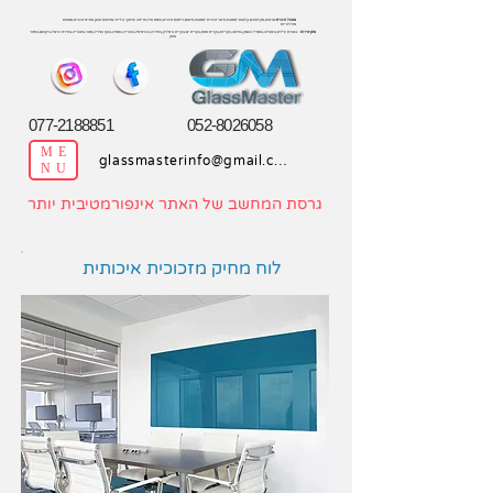
מפעל זכוכית
:מראות,מקלחונים,קלפות למטבח,חיפוי זכוכית למטבח,חיסום,דלתות זכוכית,התזת חול,חריטה וחיתוך בלייזר,מחיצות אופן ספייס זכוכית,תמונות
מודולריות
מתן שירות
: בנצרת עילית,בעפולה,במגדל העמק,בחיפה,בקריות,בקרית אתא,בקרית ים,בקרית ביאליק,בחדרה,בכרמיאל,בנהריה,בנתניה,בנוף הגליל,בנשר,בטבריה,בטירת כרמל,ביקנעם,באזור
צפון
077-2188851
052-8026058
ME
glassmasterinfo@gmail.com
NU
גרסת המחשב של האתר אינפורמטיבית יותר
לוח מחיק מזכוכית איכותית