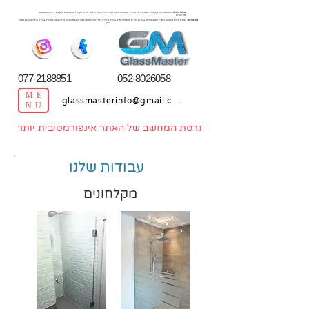
מפעל זכוכית
:מראות,מקלחונים,קלפות למטבח,חיפוי זכוכית למטבח,חיסום,דלתות זכוכית,התזת חול,חריטה וחיתוך בלייזר,מחיצות אופן ספייס זכוכית,תמונות
מודולריות
מתן שירות
: בנצרת עילית,בעפולה,במגדל העמק,בחיפה,בקריות,בקרית אתא,בקרית ים,בקרית ביאליק,בחדרה,בכרמיאל,בנהריה,בנתניה,בנוף הגליל,בנשר,בטבריה,בטירת כרמל,ביקנעם,באזור
צפון
077-2188851
052-8026058
ME
glassmasterinfo@gmail.com
NU
גרסת המחשב של האתר אינפורמטיבית יותר
עבודות שלנו
מקלחונים